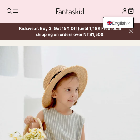
Fantaskid
English
Kidswear: Buy 3, Get 15% Off (until 1/18)! Free local
shipping on orders over NT$1,500.