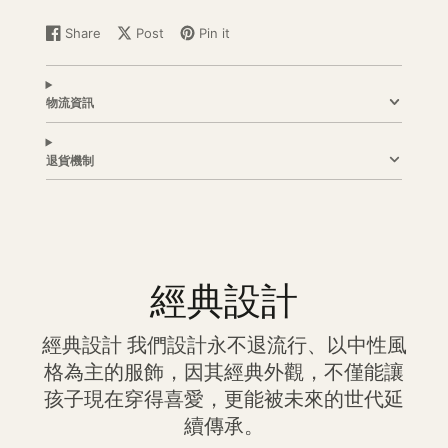
法國設計，土耳其製造
Share
Post
Pin it
Share
Opens
Post
Opens
Pin
Opens
on
in
on
in
on
in
Facebook
a
X
a
Pinterest
a
new
new
new
物流資訊
window.
window.
window.
退貨機制
經典設計
經典設計 我們設計永不退流行、以中性風
格為主的服飾，因其經典外觀，不僅能讓
孩子現在穿得喜愛，更能被未來的世代延
續傳承。