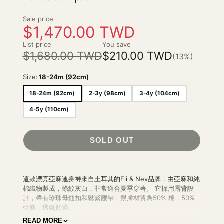
Sale price
$1,470.00 TWD
List price
You save
$1,680.00 TWD
$210.00 TWD
(13%)
Size:
18-24m (92cm)
18-24m (92cm)
2-3y (98cm)
3-4y (104cm)
4-5y (110cm)
SOLD OUT
這款
漂亮亞麻連身褲
來自土耳其的Eli & Nev品牌，
由亞麻和純
棉織物製成，條紋灰白，非常適合夏季穿著。 它採用露背設
計，帶有珍珠母鈕扣和鬆緊腰帶
，親膚材質為
50% 棉，50%
亞麻，透氣舒適。
READ MORE
18-24m 尺寸底部有按扣設計。