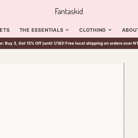
Fantaskid
SETS
THE ESSENTIALS
CLOTHING
ABOU
: Buy 3, Get 15% Off (until 1/18)! Free local shipping on orders over 
國天然竹纖維襪
NEWBORNS
NEWBORNS
RE KIND
TODDLER
TODDLER
I & NEV
I & NEV
KIDS
KIDS
LÉA & CO.
BASICS
LÉA & CO
MBÚ
國天然竹纖維襪
ALA CO
RE KIND
O-KIDS
PLA
EEBEE
NNIE AND LILOU
NDFUL & CO KIDS
NDFUL & CO KIDS
DOTA
REAN FASHION
MBÚ
DOTA
 + OLI
VE MAE
PLA
M CAM
E GALLERY
E SATURDAY
PENHAGEN
MTECT
BY
M CAM
E SATURDAY
NGER
PENHAGEN
BY
TURWELT