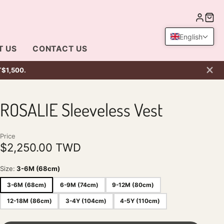
LOG
CA
IN
English
T US
CONTACT US
NT$1,500.
ROSALIE Sleeveless Vest
Price
$2,250.00 TWD
Size:
3-6M (68cm)
3-6M (68cm)
6-9M (74cm)
9-12M (80cm)
12-18M (86cm)
3-4Y (104cm)
4-5Y (110cm)