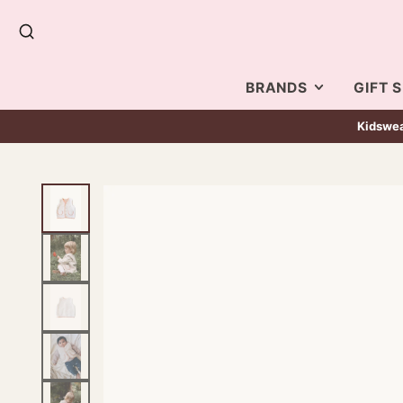
SEARCH
BRANDS
GIFT 
Kidswear
POPULAR
英
BRANDS
BA
CLOTHING
EL
EL
HAIR
CH
OR
CH
ACCESSORIES
TA
英
CI
PLAYFUL
BA
EC
KA
GL
ACCESSORIES
DA
MI
MI
THE ESSENTIALS
EN
KO
TA
EN
MEAL
ALI
LO
KA
ACCESSORIES
CA
WE
TH
CO
TO
BA
CA
TH
SE
CO
BA
NA