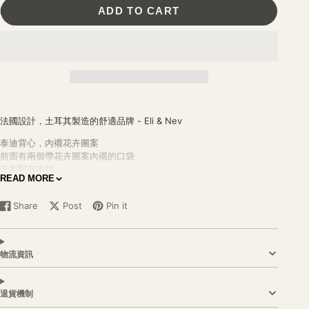
ADD TO CART
法國設計，土耳其製造的舒適品牌 -
Eli & Nev
泰迪背心，內襯花卉圖案
前面有兩個帶花卉圖案內襯的口袋
正面配有按扣
READ MORE
內襯為粉紅色花卉圖案
冬季非常好搭配保暖的背心
Share
Post
Pin it
Share
Opens
Post
Opens
Pin
Opens
on
in
on
in
on
in
顏色：奶油色（外層），粉橘色（內襯）
Facebook
a
X
a
Pinterest
a
外層面料：100%聚酯纖維。內襯：100%純棉。
new
new
new
物流資訊
window.
window.
window.
布料：
採用
OEKO-TEX 認證 100% 棉
退貨機制
Description